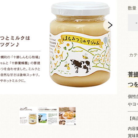
数量
-
カテ
菩
つ
個性
やヨ
【商
内容量
賞味