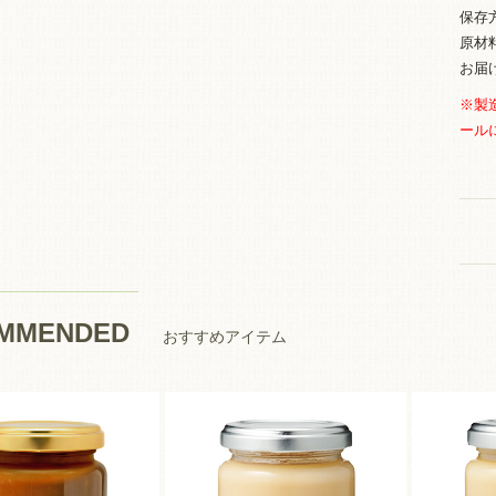
保存
原材
お
※製
ール
MMENDED
おすすめアイテム