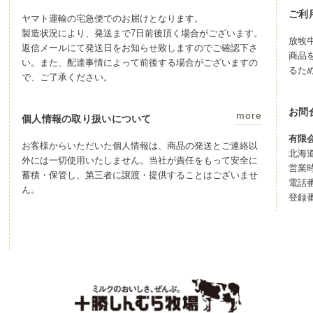
ご利
ヤマト運輸の宅急便でのお届けとなります。
製造状況により、発送まで7日前後頂く場合がございます。
放牧
返信メールにて発送日をお知らせ致しますのでご確認下さ
商品
い。また、配達事情によって前後する場合がございますの
るた
で、ご了承ください。
お問
more
個人情報の取り扱いについて
有限
お客様からいただいた個人情報は、商品の発送とご連絡以
北海
外には一切使用いたしません。当社が責任をもって安全に
営業時
蓄積・保管し、第三者に譲渡・提供することはございませ
電話番号
ん。
登録番号