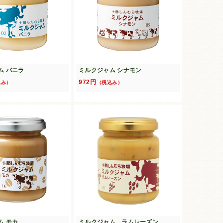
ム バニラ
ミルクジャム シナモン
972円
込み）
（税込み）
ム モカ
ミルクジャム ラムレーズン