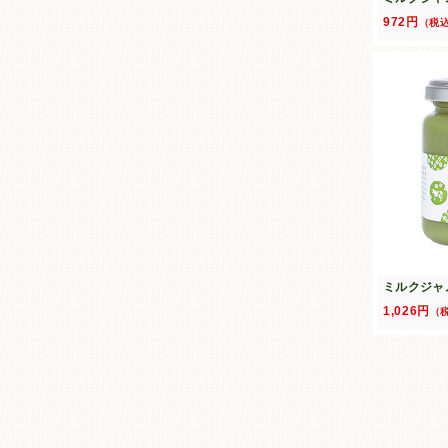
972円
（税
ミルクジャ
1,026円
（