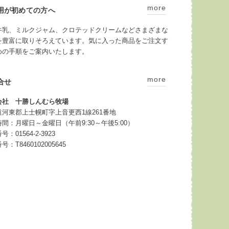
more
用が初めての方へ
牛乳、ミルクジャム、クロテッドクリームなどさまざまな
を豊富に取りそろえています。気に入った商品をご注文す
めの手順をご案内いたします。
more
合せ
会社 十勝しんむら牧場
道河東郡上士幌町字上音更西1線261番地
間：月曜日～金曜日（午前9:30～午後5:00）
：01564-2-3923
：T8460102005645