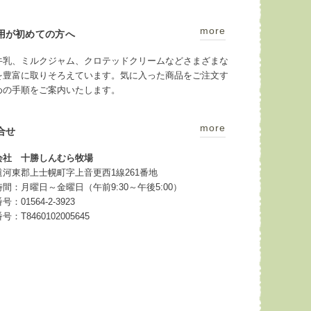
more
用が初めての方へ
牛乳、ミルクジャム、クロテッドクリームなどさまざまな
を豊富に取りそろえています。気に入った商品をご注文す
めの手順をご案内いたします。
more
合せ
会社 十勝しんむら牧場
道河東郡上士幌町字上音更西1線261番地
間：月曜日～金曜日（午前9:30～午後5:00）
：01564-2-3923
：T8460102005645