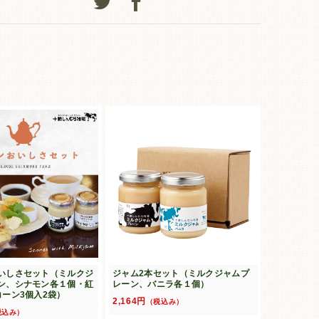
いしさセット（ミルクジ
ジャム2本セット（ミルクジャムプ
ン、シナモン各１個・紅
レーン、バニラ各１個）
コーン3個入2袋）
2,164円
（税込み）
税込み）