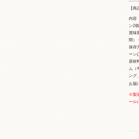
【商
内容
ン2
賞味
間）
保存
ーン
原材
ム（
ング
お
※製
ール