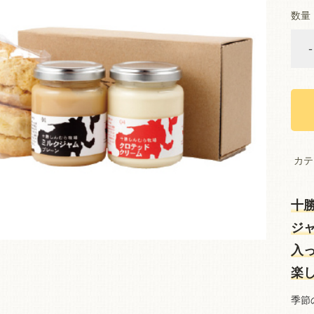
数量
-
カテ
十
ジ
入
楽
季節