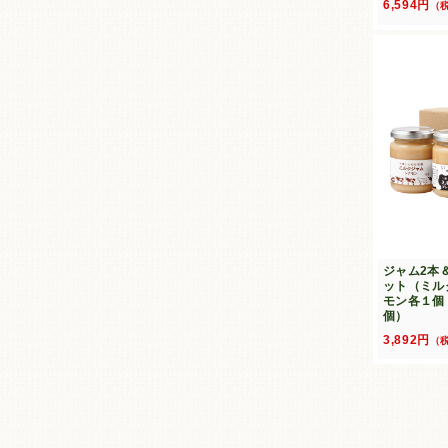
6,594円
（
ジャム2本
ット（ミル
モン各１個
個）
3,892円
（