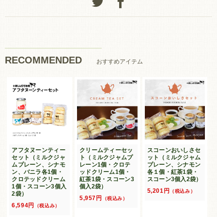
RECOMMENDED
おすすめアイテム
アフタヌーンティー
クリームティーセッ
スコーンおいしさセ
セット（ミルクジャ
ト（ミルクジャムプ
ット（ミルクジャム
ムプレーン、シナモ
レーン1個・クロテ
プレーン、シナモン
ン、バニラ各1個・
ッドクリーム1個・
各１個・紅茶1袋・
クロテッドクリーム
紅茶1袋・スコーン3
スコーン3個入2袋）
1個・スコーン3個入
個入2袋）
5,201円
（税込み）
2袋）
5,957円
（税込み）
6,594円
（税込み）